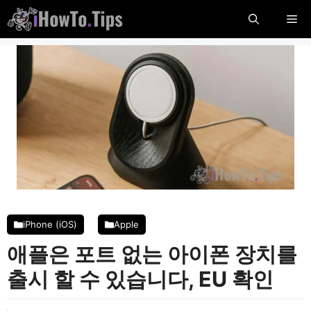
콘
메
텐
츠
뉴
로
건
너
뛰
기
iPhone (iOS)
Apple
애플은 포트 없는 아이폰 장치를
출시 할 수 있습니다, EU 확인