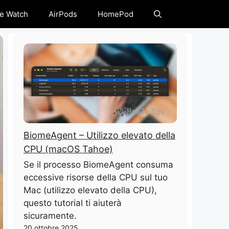
e Watch
AirPods
HomePod
BiomeAgent – ​​Utilizzo elevato della
CPU (macOS Tahoe)
Se il processo BiomeAgent consuma
eccessive risorse della CPU sul tuo
Mac (utilizzo elevato della CPU),
questo tutorial ti aiuterà
sicuramente.
20 ottobre 2025