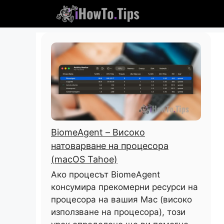
Пропуснете
до
съдържание
BiomeAgent – ​​Високо
натоварване на процесора
(macOS Tahoe)
Ако процесът BiomeAgent
консумира прекомерни ресурси на
процесора на вашия Mac (високо
използване на процесора), този