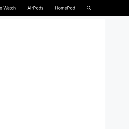
e Watch
AirPods
HomePod