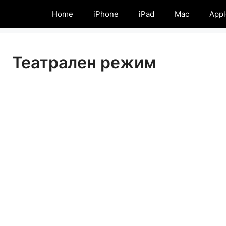
Home
iPhone
iPad
Mac
Appl
Театрален режим