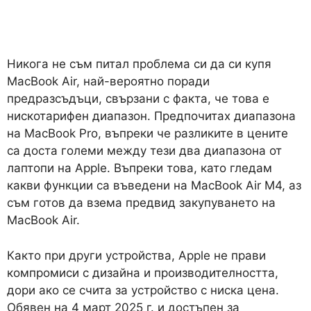
Никога не съм питал проблема си да си купя
MacBook Air, най-вероятно поради
предразсъдъци, свързани с факта, че това е
нискотарифен диапазон. Предпочитах диапазона
на MacBook Pro, въпреки че разликите в цените
са доста големи между тези два диапазона от
лаптопи на Apple. Въпреки това, като гледам
какви функции са въведени на MacBook Air M4, аз
съм готов да взема предвид закупуването на
MacBook Air.
Както при други устройства, Apple не прави
компромиси с дизайна и производителността,
дори ако се счита за устройство с ниска цена.
Обявен на 4 март 2025 г. и достъпен за