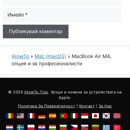
електронна
поща
iHowTo
»
Mac (macOS)
»
MacBook Air M4,
опция и за професионалисти
© 2026
iHowTo.Tips
. Уроци и новини за устройствата на
Apple.
Политика За Поверителност
|
Контакт
|
За Нас