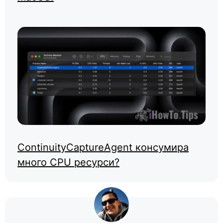
ContinuityCaptureAgent консумира
много CPU ресурси?