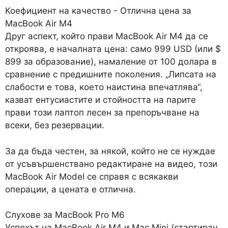
Коефициент на качество - Отлична цена за
MacBook Air M4
Друг аспект, който прави MacBook Air M4 да се
откроява, е началната цена: само 999 USD (или $
899 за образование), намаление от 100 долара в
сравнение с предишните поколения. „Липсата на
слабости е това, което наистина впечатлява“,
казват ентусиастите и стойността на парите
прави този лаптоп лесен за препоръчване на
всеки, без резервации.
За да бъда честен, за някой, който не се нуждае
от усъвършенствано редактиране на видео, този
MacBook Air Model се справя с всякакви
операции, а цената е отлична.
Слухове за MacBook Pro M6
Успехът на MacBook Air M4 и Mac Mini (стартиран