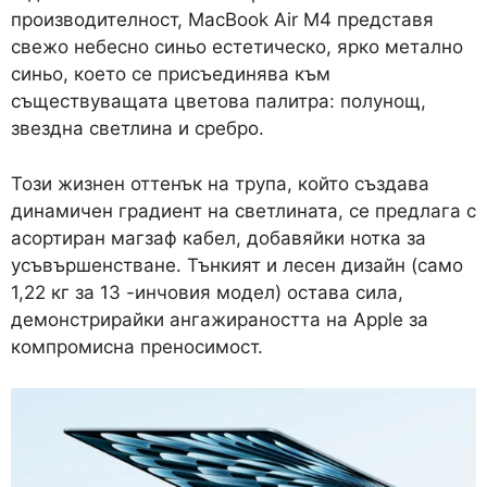
производителност, MacBook Air M4 представя
свежо небесно синьо естетическо, ярко метално
синьо, което се присъединява към
съществуващата цветова палитра: полунощ,
звездна светлина и сребро.
Този жизнен оттенък на трупа, който създава
динамичен градиент на светлината, се предлага с
асортиран магзаф кабел, добавяйки нотка за
усъвършенстване. Тънкият и лесен дизайн (само
1,22 кг за 13 -инчовия модел) остава сила,
демонстрирайки ангажираността на Apple за
компромисна преносимост.