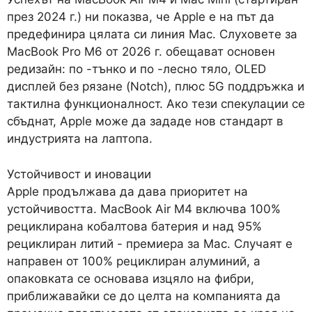
през 2024 г.) ни показва, че Apple е на път да
предефинира цялата си линия Mac. Слуховете за
MacBook Pro M6 от 2026 г. обещават основен
редизайн: по -тънко и по -лесно тяло, OLED
дисплей без рязане (Notch), плюс 5G поддръжка и
тактилна функционалност. Ако тези спекулации се
сбъднат, Apple може да зададе нов стандарт в
индустрията на лаптопа.
Устойчивост и иновации
Apple продължава да дава приоритет на
устойчивостта. MacBook Air M4 включва 100%
рециклирана кобалтова батерия и над 95%
рециклиран литий - премиера за Mac. Случаят е
направен от 100% рециклиран алуминий, а
опаковката се основава изцяло на фибри,
приближавайки се до целта на компанията да