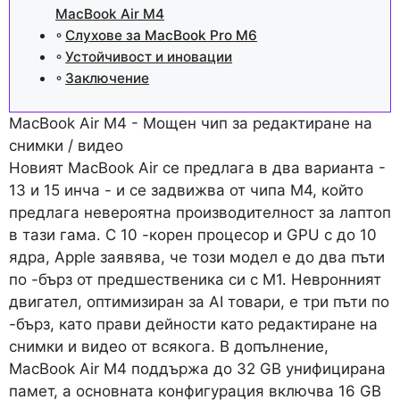
MacBook Air M4
Слухове за MacBook Pro M6
Устойчивост и иновации
Заключение
MacBook Air M4 - Мощен чип за редактиране на
снимки / видео
Новият MacBook Air се предлага в два варианта -
13 и 15 инча - и се задвижва от чипа M4, който
предлага невероятна производителност за лаптоп
в тази гама. С 10 -корен процесор и GPU с до 10
ядра, Apple заявява, че този модел е до два пъти
по -бърз от предшественика си с M1. Невронният
двигател, оптимизиран за AI товари, е три пъти по
-бърз, като прави дейности като редактиране на
снимки и видео от всякога. В допълнение,
MacBook Air M4 поддържа до 32 GB унифицирана
памет, а основната конфигурация включва 16 GB