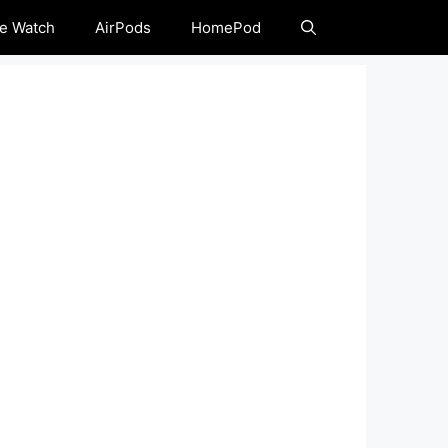
e Watch
AirPods
HomePod