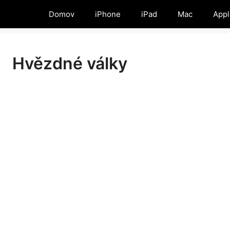
Domov
iPhone
iPad
Mac
Appl
Hvězdné války