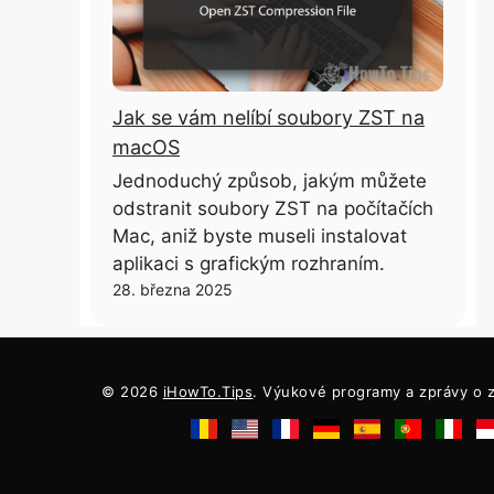
Jak se vám nelíbí soubory ZST na
macOS
Jednoduchý způsob, jakým můžete
odstranit soubory ZST na počítačích
Mac, aniž byste museli instalovat
aplikaci s grafickým rozhraním.
28. března 2025
© 2026
iHowTo.Tips
. Výukové programy a zprávy o z