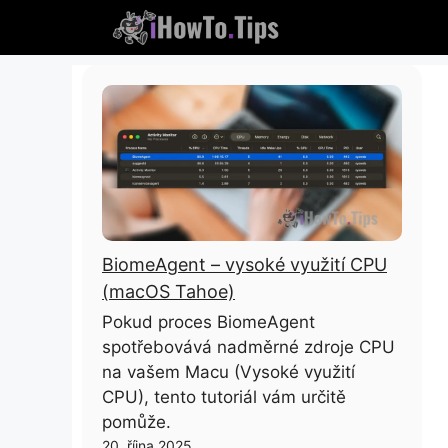
Přeskočit
na
obsah
BiomeAgent – ​​vysoké využití CPU
(macOS Tahoe)
Pokud proces BiomeAgent
spotřebovává nadměrné zdroje CPU
na vašem Macu (Vysoké využití
CPU), tento tutoriál vám určitě
pomůže.
20. října 2025