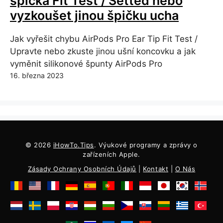
špička Fit Test / Setted nebo
vyzkoušet jinou špičku ucha
Jak vyřešit chybu AirPods Pro Ear Tip Fit Test /
Upravte nebo zkuste jinou ušní koncovku a jak
vyměnit silikonové špunty AirPods Pro
16. března 2023
© 2026
iHowTo.Tips
. Výukové programy a zprávy o
zařízeních Apple.
Zásady Ochrany Osobních Údajů
|
Kontakt
|
O Nás