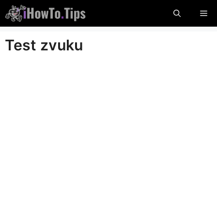
Přeskočit
Me
na
obsah
Test zvuku