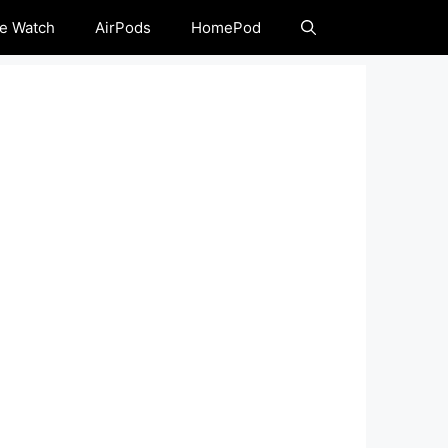
e Watch
AirPods
HomePod