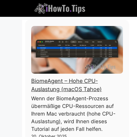
Überspringen
Sie
zu
Inhalten
BiomeAgent – ​​Hohe CPU-
Auslastung (macOS Tahoe)
Wenn der BiomeAgent-Prozess
übermäßige CPU-Ressourcen auf
Ihrem Mac verbraucht (hohe CPU-
Auslastung), wird Ihnen dieses
Tutorial auf jeden Fall helfen.
20. Oktober 2025