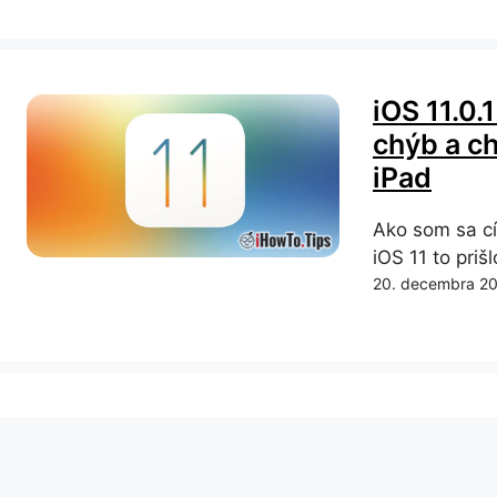
iOS 11.0.
chýb a ch
iPad
Ako som sa cí
iOS 11 to prišlo
20. decembra 2