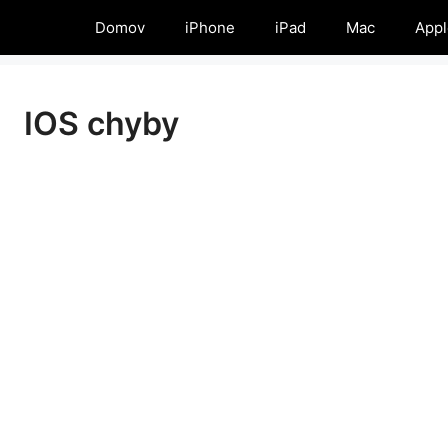
Domov
iPhone
iPad
Mac
Appl
IOS chyby