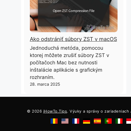
Ako odstrániť súbory ZST v macOS
Jednoduchá metóda, pomocou
ktorej môžete zrušiť súbory ZST v
počítačoch Mac bez nutnosti
inštalácie aplikácie s grafickým
rozhraním.
28. marca 2025
© 2026
iHowTo.Tips
. Výuky a správy o zariadeniach