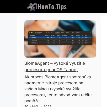
Preskočte
na
obsah
BiomeAgent – ​​vysoké využitie
procesora (macOS Tahoe)
Ak proces BiomeAgent spotrebúva
nadmerné zdroje procesora na
vašom Macu (vysoké využitie
procesora), tento návod vám určite
pomôže.
20. októbra 2025