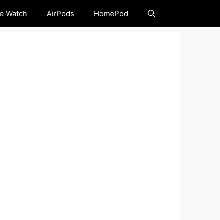
e Watch
AirPods
HomePod