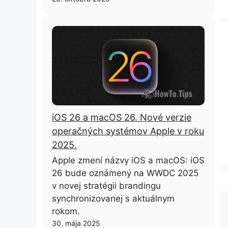
iOS 26 a macOS 26. Nové verzie
operačných systémov Apple v roku
2025.
Apple zmení názvy iOS a macOS: iOS
26 bude oznámený na WWDC 2025
v novej stratégii brandingu
synchronizovanej s aktuálnym
rokom.
30. mája 2025