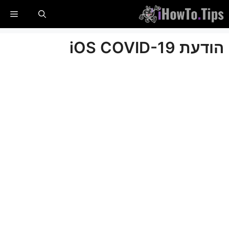
לג
תַפר
תוכן
הודעת iOS COVID-19