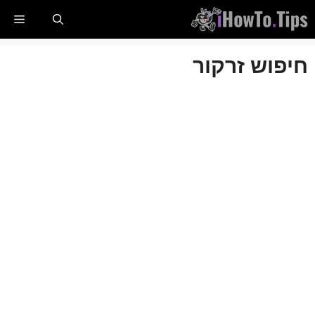
לג
תַפר
תוכן
חיפוש זרקור