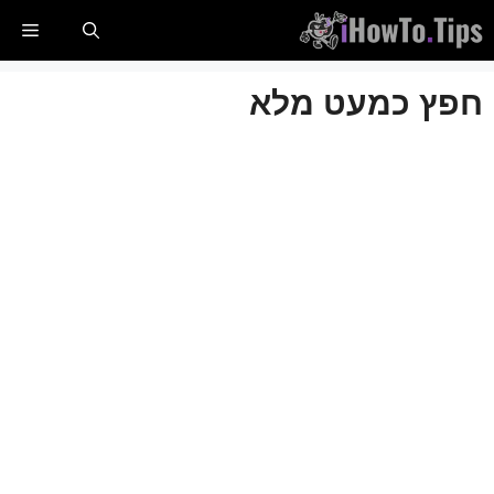
לג
תַפר
תוכן
חפץ כמעט מלא