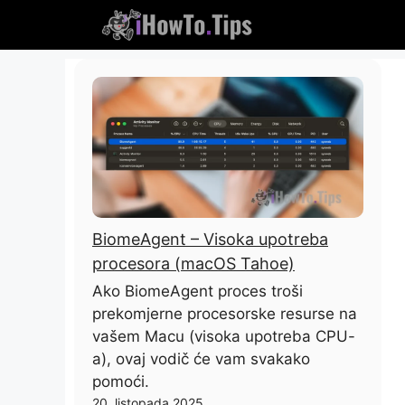
Preskočiti
na
sadržaj
BiomeAgent – ​​Visoka upotreba
procesora (macOS Tahoe)
Ako BiomeAgent proces troši
prekomjerne procesorske resurse na
vašem Macu (visoka upotreba CPU-
a), ovaj vodič će vam svakako
pomoći.
20. listopada 2025