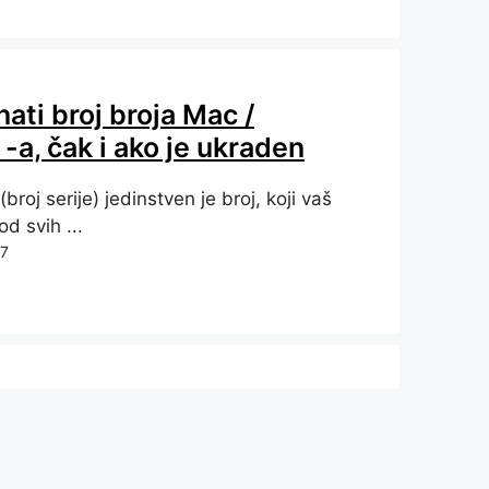
ati broj broja Mac /
a, čak i ako je ukraden
 (broj serije) jedinstven je broj, koji vaš
od svih ...
17