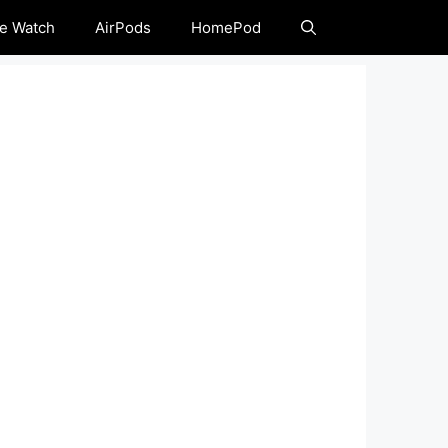
e Watch
AirPods
HomePod