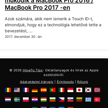
működik a MacBook Pro 2016 /
MacBook Pro 2017 -en
Azok számára, akik nem ismerik a Touch ID-t,
elmondjuk, hogy ez a technológia lehetővé tette a
bevezetést, ...
2017. december 30 -án
© 2026
iHowTo.Tips
- Oktatóanyagok és hírek az Apple
eszközökről.
Adatvédelmi Irányelv
|
Érintkezés
|
Rólunk