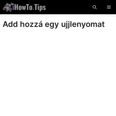
Ugorjon
Me
a
tartalomra
Add hozzá egy ujjlenyomat