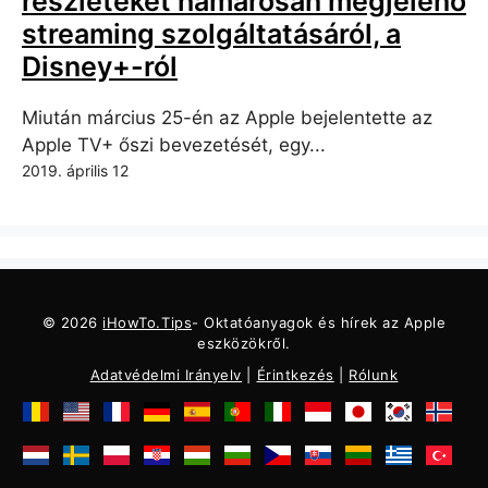
részleteket hamarosan megjelenő
streaming szolgáltatásáról, a
Disney+-ról
Miután március 25-én az Apple bejelentette az
Apple TV+ őszi bevezetését, egy...
2019. április 12
© 2026
iHowTo.Tips
- Oktatóanyagok és hírek az Apple
eszközökről.
Adatvédelmi Irányelv
|
Érintkezés
|
Rólunk