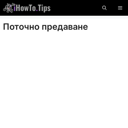
Пропуснете
М
до
съдържание
Поточно предаване