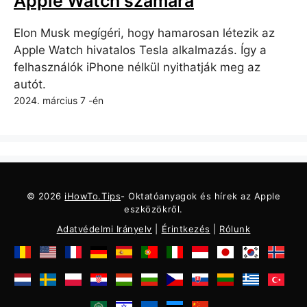
Apple Watch számára
Elon Musk megígéri, hogy hamarosan létezik az
Apple Watch hivatalos Tesla alkalmazás. Így a
felhasználók iPhone nélkül nyithatják meg az
autót.
2024. március 7 -én
© 2026
iHowTo.Tips
- Oktatóanyagok és hírek az Apple
eszközökről.
Adatvédelmi Irányelv
|
Érintkezés
|
Rólunk