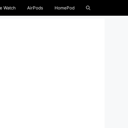
e Watch
AirPods
HomePod