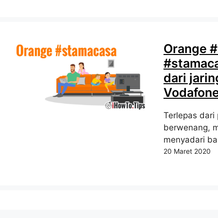
Orange #
#stamaca
dari jari
Vodafon
Terlepas dari
berwenang, m
menyadari ba
20 Maret 2020