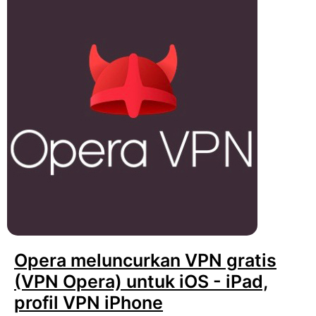
Opera meluncurkan VPN gratis
(VPN Opera) untuk iOS - iPad,
profil VPN iPhone