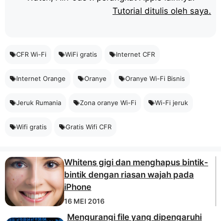
Tutorial ditulis oleh saya.
CFR Wi-Fi
WiFi gratis
Internet CFR
Internet Orange
Oranye
Oranye Wi-Fi Bisnis
Jeruk Rumania
Zona oranye Wi-Fi
Wi-Fi jeruk
Wifi gratis
Gratis Wifi CFR
Whitens gigi dan menghapus bintik-
bintik dengan riasan wajah pada
iPhone
16 MEI 2016
Mengurangi file yang dipengaruhi