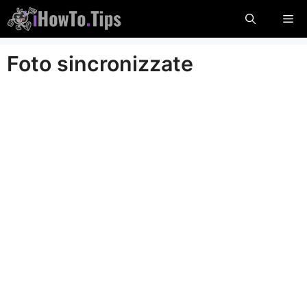
Salta
Me
al
contenuto
Foto sincronizzate