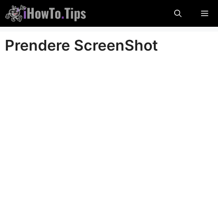
Salta
Me
al
contenuto
Prendere ScreenShot