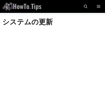
コ
メ
ン
テ
ニ
システムの更新
ン
ツ
に
ュ
ス
キ
ー
ッ
プ
し
ま
す