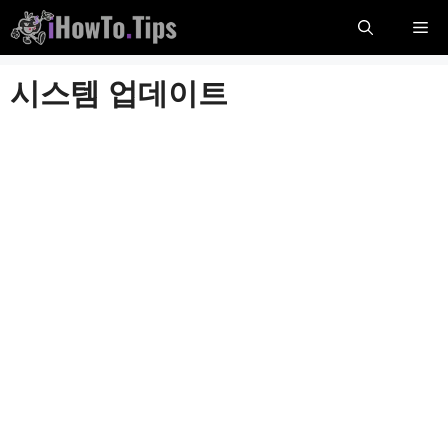
콘
메
텐
츠
뉴
시스템 업데이트
로
건
너
뛰
기