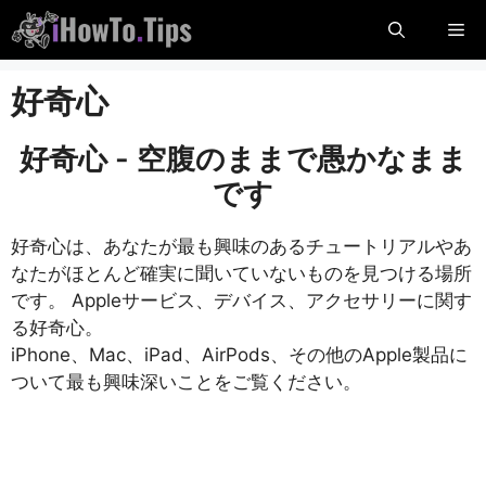
コ
メ
ン
テ
ニ
好奇心
ン
ツ
に
ュ
好奇心 - 空腹のままで愚かなまま
ス
です
キ
ー
ッ
好奇心は、あなたが最も興味のあるチュートリアルやあ
プ
なたがほとんど確実に聞いていないものを見つける場所
し
です。 Appleサービス、デバイス、アクセサリーに関す
ま
る好奇心。
す
iPhone、Mac、iPad、AirPods、その他のApple製品に
ついて最も興味深いことをご覧ください。