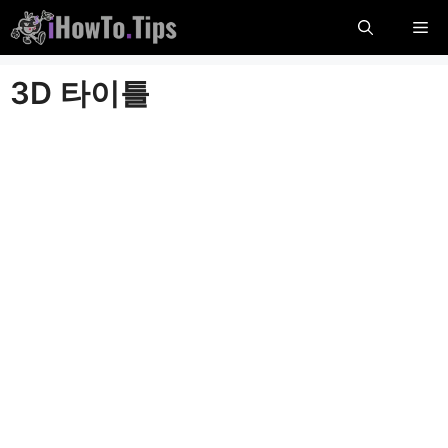
콘
메
텐
츠
뉴
3D 타이틀
로
건
너
뜁
니
다