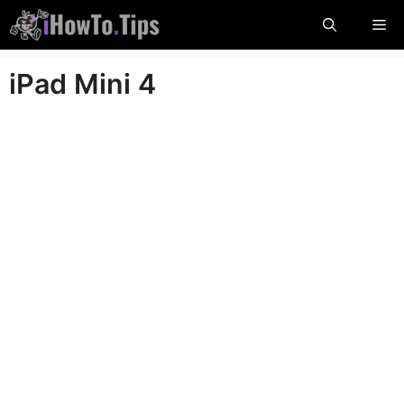
콘
메
텐
츠
뉴
iPad Mini 4
로
건
너
뜁
니
다