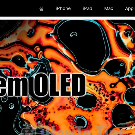
집
iPhone
iPad
Mac
Appl