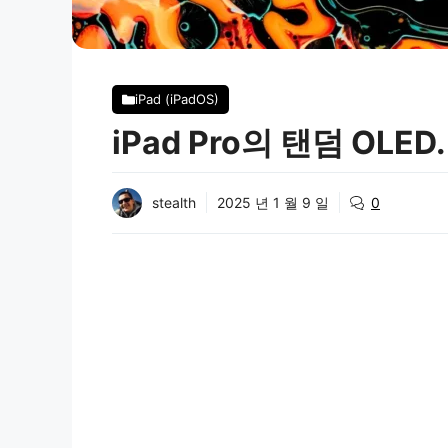
iPad (iPadOS)
iPad Pro의 탠덤 OLE
stealth
2025 년 1 월 9 일
0