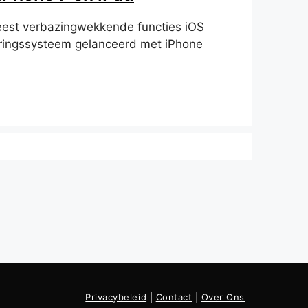
est verbazingwekkende functies iOS
uringssysteem gelanceerd met iPhone
Privacybeleid
|
Contact
|
Over Ons