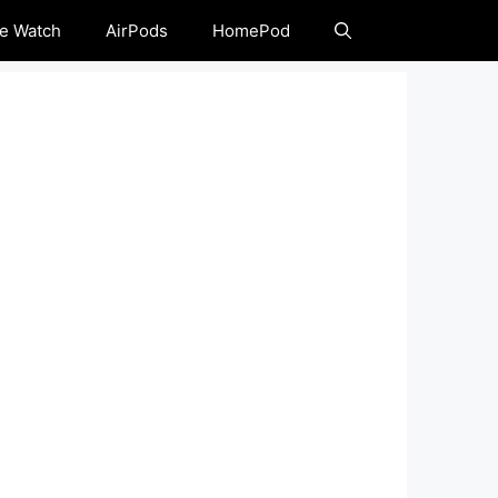
e Watch
AirPods
HomePod