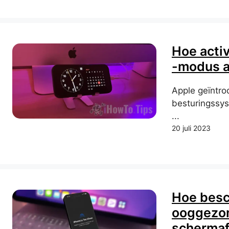
Hoe activ
-modus a
Apple geïntro
besturingssys
...
20 juli 2023
Hoe besc
ooggezon
schermaf