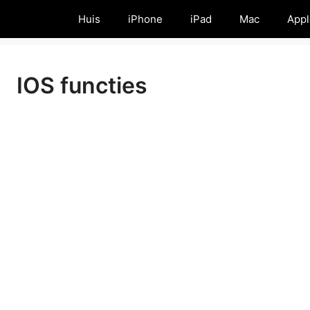
Huis
iPhone
iPad
Mac
Appl
IOS functies