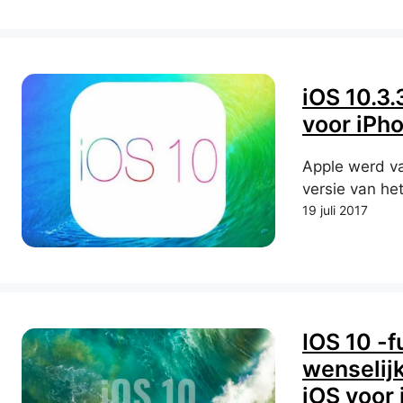
iOS 10.3.
voor iPh
Apple werd v
versie van he
19 juli 2017
IOS 10 -f
wenselij
iOS voor 