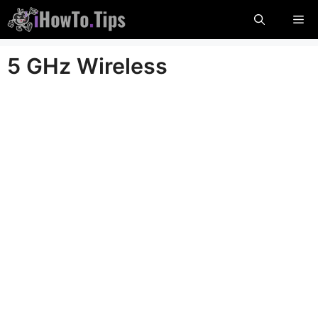
Przejdź
Me
do
treści
5 GHz Wireless