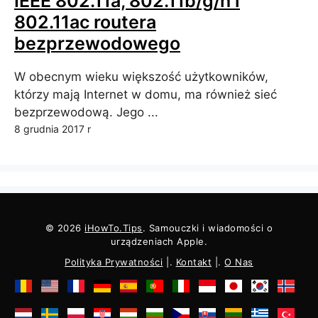
IEEE 802.11a, 802.11b/g/n i
802.11ac routera
bezprzewodowego
W obecnym wieku większość użytkowników,
którzy mają Internet w domu, ma również sieć
bezprzewodową. Jego ...
8 grudnia 2017 r
© 2026
iHowTo.Tips
. Samouczki i wiadomości o
urządzeniach Apple.
Polityka Prywatności
|.
Kontakt
|.
O Nas