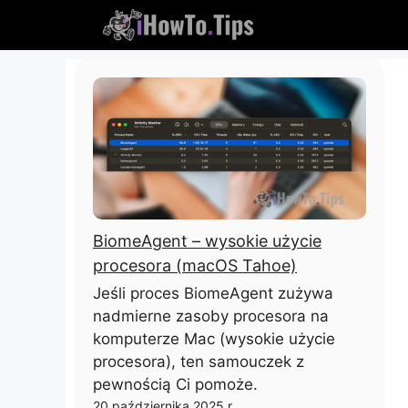
Przejdź
do
treści
BiomeAgent – ​​wysokie użycie
procesora (macOS Tahoe)
Jeśli proces BiomeAgent zużywa
nadmierne zasoby procesora na
komputerze Mac (wysokie użycie
procesora), ten samouczek z
pewnością Ci pomoże.
20 października 2025 r