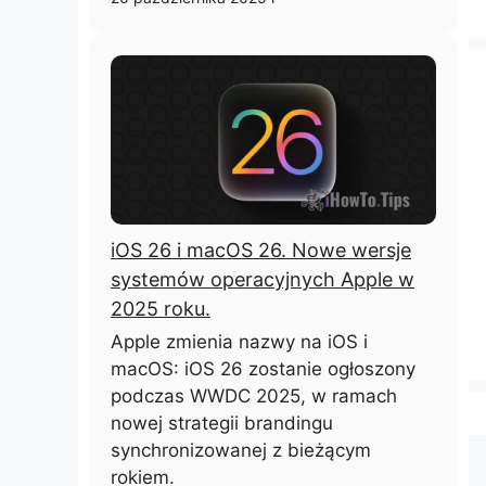
iOS 26 i macOS 26. Nowe wersje
systemów operacyjnych Apple w
2025 roku.
Apple zmienia nazwy na iOS i
macOS: iOS 26 zostanie ogłoszony
podczas WWDC 2025, w ramach
nowej strategii brandingu
synchronizowanej z bieżącym
rokiem.