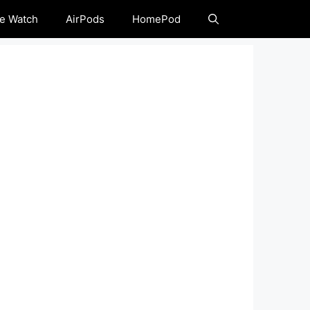
e Watch
AirPods
HomePod