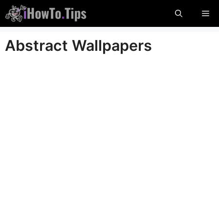
Sari
Me
la
conținut
Abstract Wallpapers