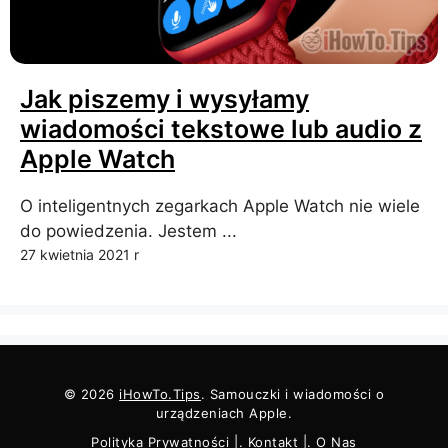
Jak piszemy i wysyłamy
wiadomości tekstowe lub audio z
Apple Watch
O inteligentnych zegarkach Apple Watch nie wiele
do powiedzenia. Jestem ...
27 kwietnia 2021 r
© 2026
iHowTo.Tips
. Samouczki i wiadomości o
urządzeniach Apple.
Polityka Prywatności
|.
Kontakt
|.
O Nas