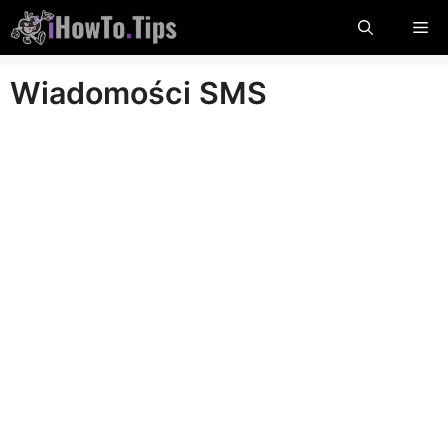
Przejdź
Me
do
treści
Wiadomości SMS