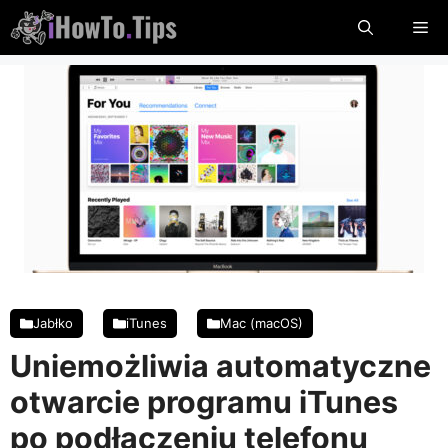
Przejdź
Me
do
treści
Jabłko
iTunes
Mac (macOS)
Uniemożliwia automatyczne
otwarcie programu iTunes
po podłączeniu telefonu