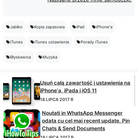
Jabłko
Kopia zapasowa
iPad
iPhone'a
iTunes
iTunes ustawienia
Porady iTunes
Błyskawica
Muzyka
Usuń całą zawartość i ustawienia na
iPhone'a, iPada i iOS 11
18 LIPCA 2017 R
Noutati in WhatsApp Messenger
odata cu cel mai recent update. Pin
Chats & Send Documents
18 LIPCA 2017 R