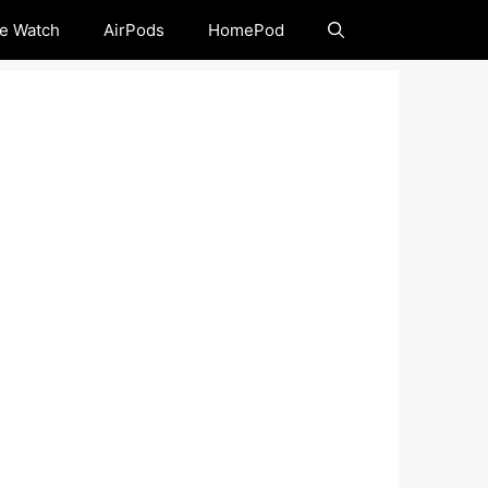
e Watch
AirPods
HomePod