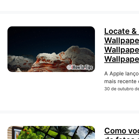
Locate &
Wallpaper
Wallpape
Wallpape
A Apple lanço
mais recente 
30 de outubro d
Como voc