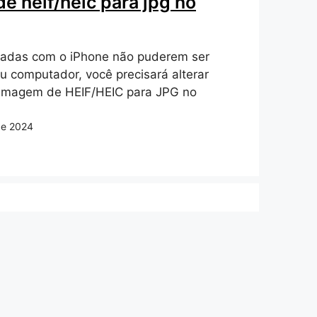
de heif/heic para jpg no
iradas com o iPhone não puderem ser
u computador, você precisará alterar
 imagem de HEIF/HEIC para JPG no
de 2024