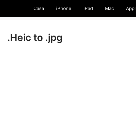
Casa
iPhone
iPad
Mac
Appl
.Heic to .jpg