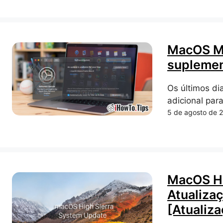
MacOS Mo
suplemen
Os últimos di
adicional par
5 de agosto de 
MacOS Hi
Atualiza
[Atualiz