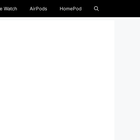
e Watch
AirPods
HomePod