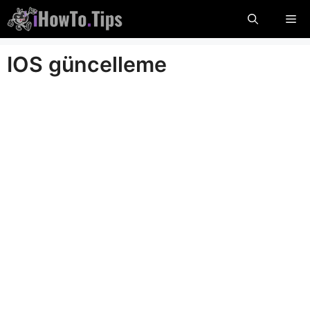
İçeriğe
Me
atla
IOS güncelleme