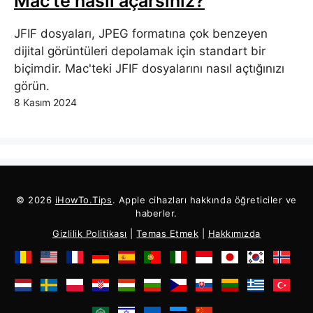
Mac'te nasıl açarsınız?
JFIF dosyaları, JPEG formatına çok benzeyen
dijital görüntüleri depolamak için standart bir
biçimdir. Mac'teki JFIF dosyalarını nasıl açtığınızı
görün.
8 Kasım 2024
© 2026
iHowTo.Tips
. Apple cihazları hakkında öğreticiler ve
haberler.
Gizlilik Politikası
|
Temas Etmek
|
Hakkımızda