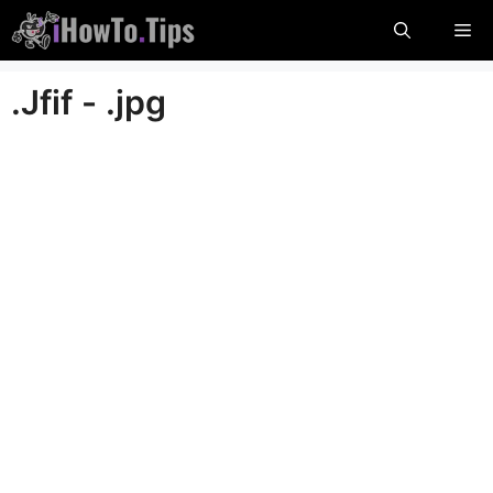
İçeriğe
Me
atla
.Jfif - .jpg