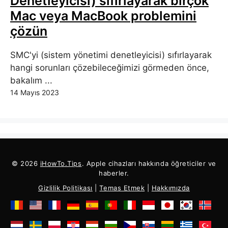
Denetleyicisi) sıfırlayarak birçok
Mac veya MacBook problemini
çözün
SMC'yi (sistem yönetimi denetleyicisi) sıfırlayarak
hangi sorunları çözebileceğimizi görmeden önce,
bakalım ...
14 Mayıs 2023
© 2026
iHowTo.Tips
. Apple cihazları hakkında öğreticiler ve
haberler.
Gizlilik Politikası
|
Temas Etmek
|
Hakkımızda