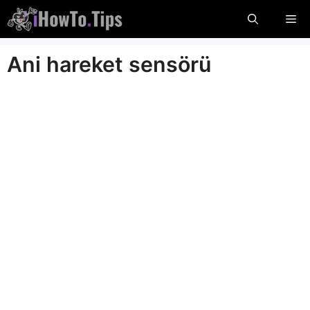
İçeriğe
Me
atla
Ani hareket sensörü