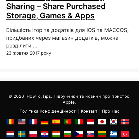
Sharing – Share Purchased
Storage, Games & Apps
Більшість ігор та додатків для iOS та MACCOS,
придбаних через магазин додатків, можна
розділити ...
23 жовтня 2017 року
© 2026
iHowTo.Tips
. Підручники та новини про пристрої
Apple.
Політика Конфіденційності
|
Контакт
|
Про Нас