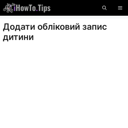
Пропустити
М
вміст
Додати обліковий запис
дитини