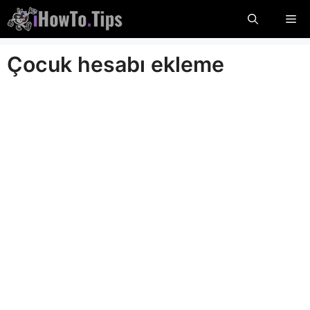
İçeriğe
Me
atla
Çocuk hesabı ekleme