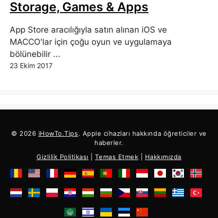
Storage, Games & Apps
App Store aracılığıyla satın alınan iOS ve
MACCO'lar için çoğu oyun ve uygulamaya
bölünebilir ...
23 Ekim 2017
© 2026
iHowTo.Tips
. Apple cihazları hakkında öğreticiler ve
haberler.
Gizlilik Politikası
|
Temas Etmek
|
Hakkımızda