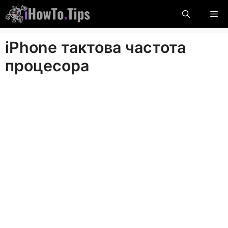
Пропустити
М
вміст
iPhone тактова частота
процесора