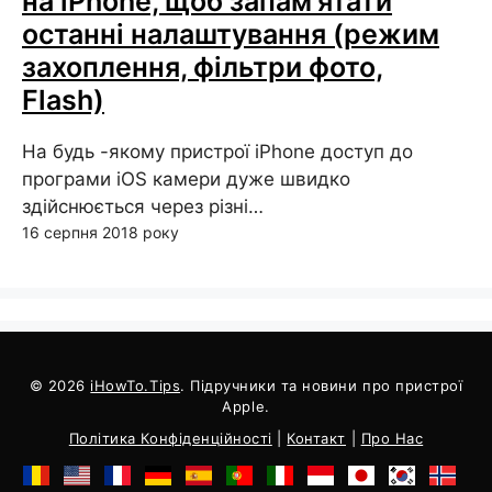
на iPhone, щоб запам'ятати
останні налаштування (режим
захоплення, фільтри фото,
Flash)
На будь -якому пристрої iPhone доступ до
програми iOS камери дуже швидко
здійснюється через різні…
16 серпня 2018 року
© 2026
iHowTo.Tips
. Підручники та новини про пристрої
Apple.
Політика Конфіденційності
|
Контакт
|
Про Нас