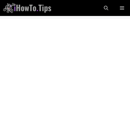
跳
菜
到
内
单
容