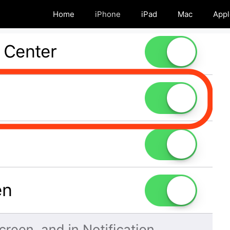
Home
iPhone
iPad
Mac
Appl