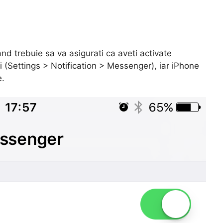
and trebuie sa va asigurati ca aveti activate
ii (Settings > Notification > Messenger), iar iPhone
e.