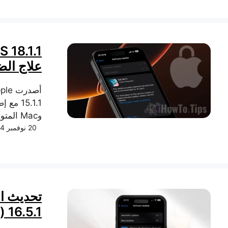
علاج ال
وMac المتوافقة.
20 نوفمبر 2024
16.5.1 (أ)