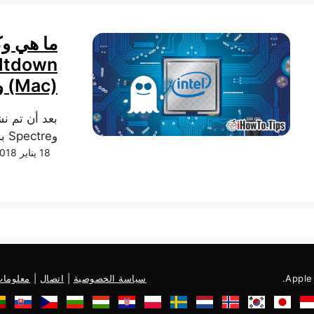
ما هي و
(Mac) وiOS (iPhone)
وSpectre بشكل مكثف، قام العديد من المستخدمين...
18 يناير 2018
سياسة الخصوصية
|
اتصال
|
معلومات