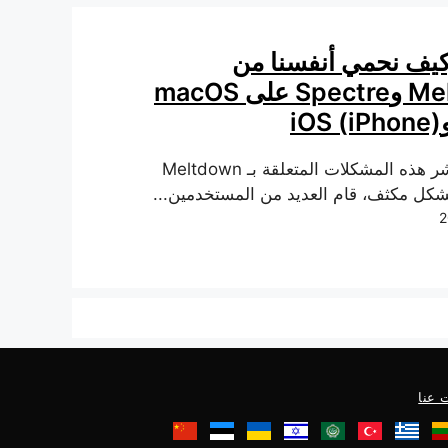
كيف نحمي أنفسنا من
Meltdown وSpectre على macOS
بعد أن تم نشر هذه المشكلات المتعلقة بـ Meltdown
 عنا