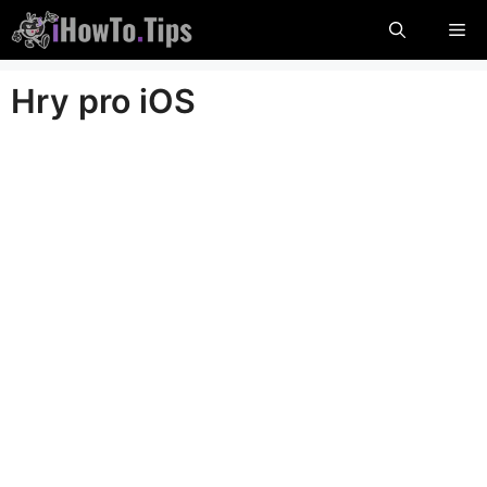
Přeskočit
Me
na
obsah
Hry pro iOS