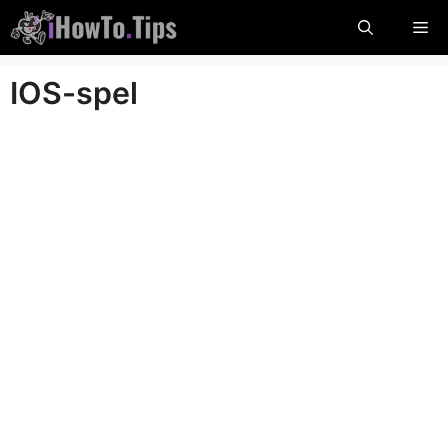
Hoppa
Me
till
innehåll
IOS-spel