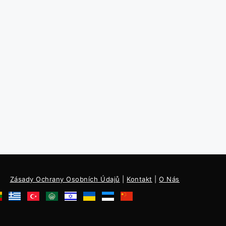
Zásady Ochrany Osobních Údajů
|
Kontakt
|
O Nás