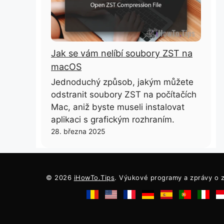
Jak se vám nelíbí soubory ZST na
macOS
Jednoduchý způsob, jakým můžete
odstranit soubory ZST na počítačích
Mac, aniž byste museli instalovat
aplikaci s grafickým rozhraním.
28. března 2025
© 2026
iHowTo.Tips
. Výukové programy a zprávy o z