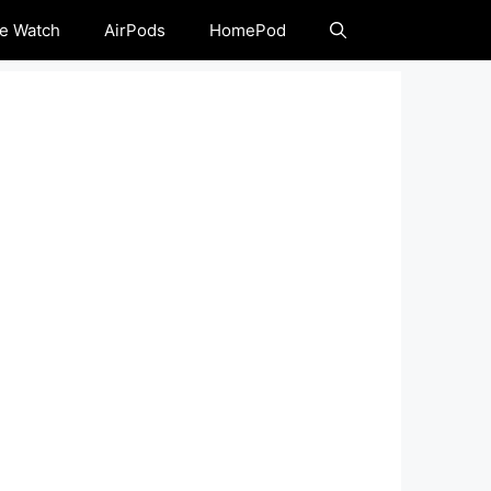
e Watch
AirPods
HomePod