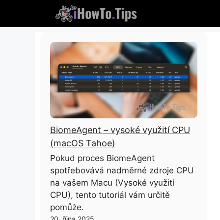
Přeskočit
na
obsah
BiomeAgent – ​​vysoké využití CPU
(macOS Tahoe)
Pokud proces BiomeAgent
spotřebovává nadměrné zdroje CPU
na vašem Macu (Vysoké využití
CPU), tento tutoriál vám určitě
pomůže.
20. října 2025