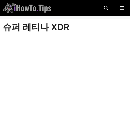
콘
메
텐
츠
뉴
슈퍼 레티나 XDR
로
건
너
뜁
니
다