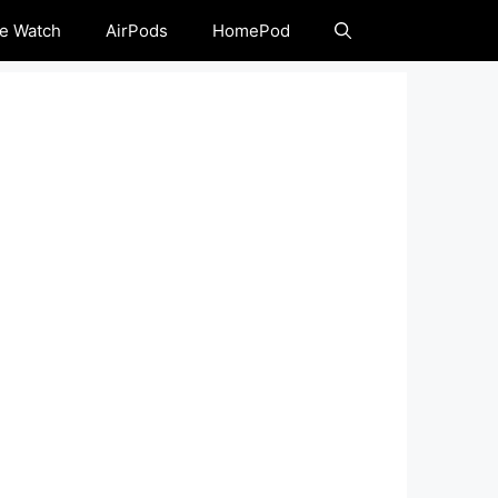
e Watch
AirPods
HomePod