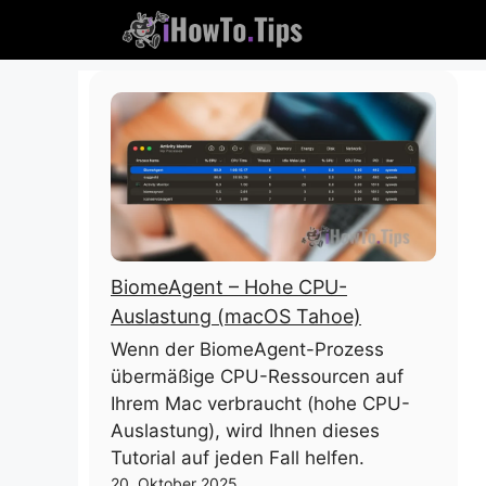
Überspringen
Sie
zu
Inhalten
BiomeAgent – ​​Hohe CPU-
Auslastung (macOS Tahoe)
Wenn der BiomeAgent-Prozess
übermäßige CPU-Ressourcen auf
Ihrem Mac verbraucht (hohe CPU-
Auslastung), wird Ihnen dieses
Tutorial auf jeden Fall helfen.
20. Oktober 2025